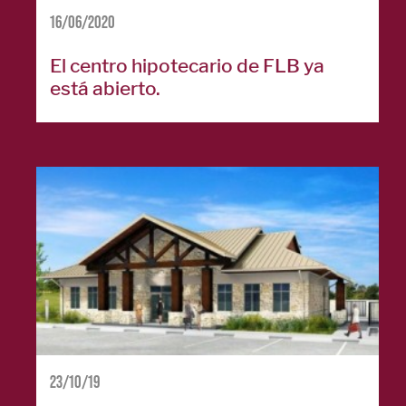
16/06/2020
ACERCA DE
El centro hipotecario de FLB ya
Historia
está abierto.
Junta Directiva
Liderazgo
Carreras
profesionales
English
NUESTRAS
UBICACIONES
23/10/19
ENGLISH