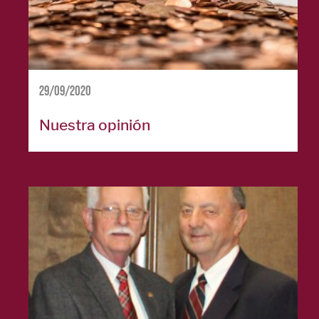
SERVICIOS
29/09/2020
Servicios
bancarios
Nuestra opinión
Recursos
Realiza tus
operaciones
bancarias en
línea de forma
segura.
Noticias y
eventos
Preparación
para