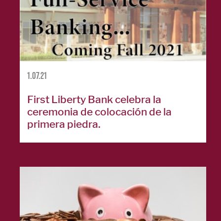
Tarjetas de
crédito
empresariales
English
1.07.21
First Liberty Bank celebra la
HIPOTECA
ceremonia de colocación de la
primera piedra.
Proceso de
préstamo
hipotecario
Solicitar una
hipoteca
Préstamos
hipotecarios
English