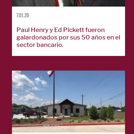
emergencias
English
7.01.20
Paul Henry y Ed Pickett fueron
galardonados por sus 50 años en el
sector bancario.
AFILIADOS
Seguros
FLNB
Inversiones
Ameriprise
Primera
Compañía de
Títulos
Liberty