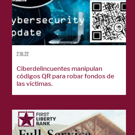
préstamos
Tarjetas de
crédito
personales
English
2.16.22
BANCA
Ciberdelincuentes manipulan
códigos QR para robar fondos de
EMPRESARIAL
las víctimas.
Préstamos
comerciales
Cuentas
comerciales
Gestión de
tesorería