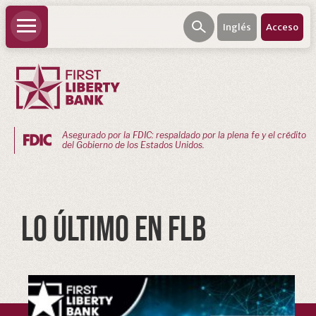
Inglés
Acceso
Asegurado por la FDIC: respaldado por la plena fe y el crédito
del Gobierno de los Estados Unidos.
BANCA
PERSONAL
LO ÚLTIMO EN FLB
Cuenta
corriente
personal
Ahorros
personales