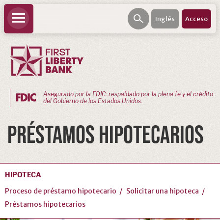
Inglés
Acceso
Asegurado por la FDIC: respaldado por la plena fe y el crédito
del Gobierno de los Estados Unidos.
BANCA
PRÉSTAMOS HIPOTECARIOS
PERSONAL
Cuenta
corriente
HIPOTECA
personal
Proceso de préstamo hipotecario
Solicitar una hipoteca
Ahorros
personales
Préstamos hipotecarios