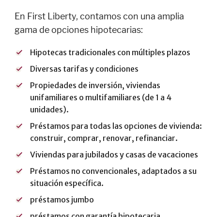
Tarjetas de
En First Liberty, contamos con una amplia
crédito
gama de opciones hipotecarias:
empresariales
English
Hipotecas tradicionales con múltiples plazos
Diversas tarifas y condiciones
Propiedades de inversión, viviendas
unifamiliares o multifamiliares (de 1 a 4
HIPOTECA
unidades).
Proceso de
Préstamos para todas las opciones de vivienda:
préstamo
construir, comprar, renovar, refinanciar.
hipotecario
Viviendas para jubilados y casas de vacaciones
Solicitar una
hipoteca
Préstamos no convencionales, adaptados a su
situación específica.
Préstamos
hipotecarios
préstamos jumbo
English
préstamos con garantía hipotecaria