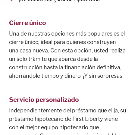
Cierre único
SERVICIOS
Una de nuestras opciones más populares es el
cierre único, ideal para quienes construyen
Servicios
una casa nueva. Con esta opción, usted realiza
bancarios
un solo trámite que abarca desde la
Recursos
construcción hasta la financiación definitiva,
Realiza tus
ahorrándole tiempo y dinero. ¡Y sin sorpresas!
operaciones
bancarias en
línea de forma
segura.
Servicio personalizado
Noticias y
Independientemente del préstamo que elija, su
eventos
préstamo hipotecario de First Liberty viene
Preparación
con el mejor equipo hipotecario que
para