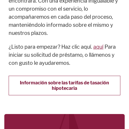
encontrará. Con una experiencia inigualable y
emergencias
un compromiso con el servicio, lo
English
acompañaremos en cada paso del proceso,
manteniéndolo informado sobre el mismo y
nuestros plazos.
AFILIADOS
¿Listo para empezar? Haz clic aquí.
aquí
Para
iniciar su solicitud de préstamo, o llámenos y
Seguros
con gusto le ayudaremos.
FLNB
Inversiones
Ameriprise
Información sobre las tarifas de tasación
hipotecaria
Primera
Compañía de
Títulos
Liberty