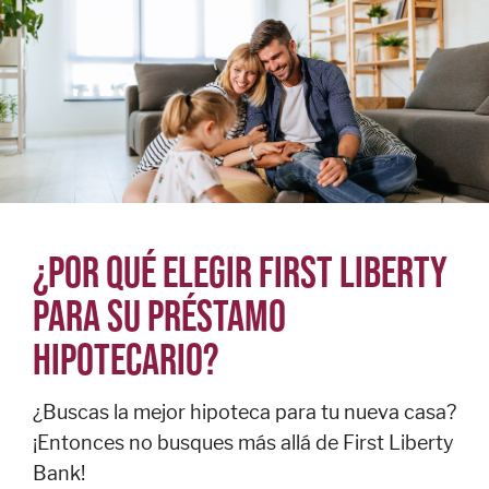
préstamos
Tarjetas de
crédito
personales
English
BANCA
¿POR QUÉ ELEGIR FIRST LIBERTY
EMPRESARIAL
PARA SU PRÉSTAMO
Préstamos
HIPOTECARIO?
comerciales
Cuentas
comerciales
¿Buscas la mejor hipoteca para tu nueva casa?
¡Entonces no busques más allá de First Liberty
Gestión de
tesorería
Bank!