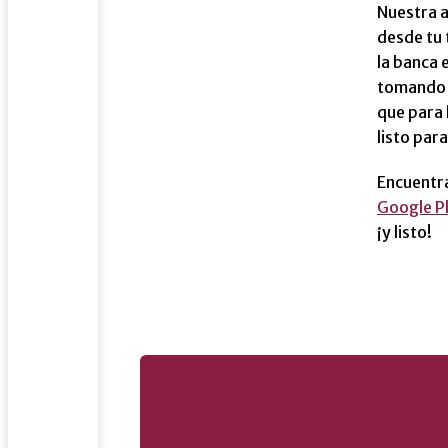
Liderazgo
Nuestra a
Carreras
desde tu 
profesionales
la banca 
tomando u
que para 
listo par
Encuentra
Google P
¡y listo!