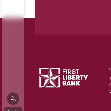
T
C
V