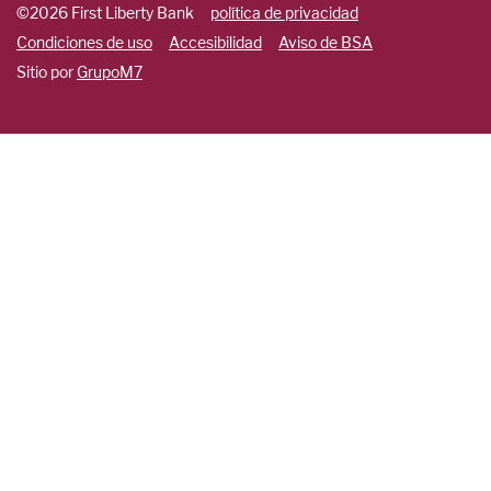
©2026 First Liberty Bank
política de privacidad
Condiciones de uso
Accesibilidad
Aviso de BSA
Sitio por
GrupoM7