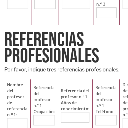
n.º 3:
REFERENCIAS
PROFESIONALES
Por favor, indique tres referencias profesionales.
Nombre
Di
Referencia
Referencia
del
Referencia del
de
del
del
profesor
profesor n.° 1
re
profesor
profesor
de
Años de
de
n.° 1
n.º 1
referencia
conocimiento:
pr
Ocupación:
Teléfono:
n.º 1:
n.°