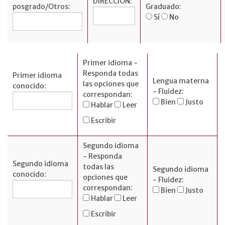
DIRECCIÓN:
posgrado/Otros:
Graduado:
Sí
No
Primer idioma -
Responda todas
Primer idioma
Lengua materna
las opciones que
conocido:
- Fluidez:
correspondan:
Bien
Justo
Hablar
Leer
Escribir
Segundo idioma
- Responda
Segundo idioma
todas las
Segundo idioma
conocido:
opciones que
- Fluidez:
correspondan:
Bien
Justo
Hablar
Leer
Escribir