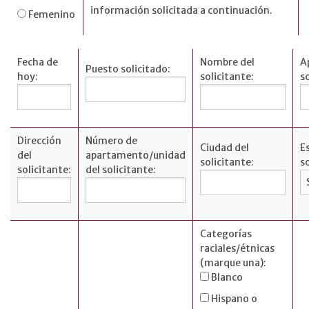
información solicitada a continuación.
Femenino
Fecha de
Nombre del
A
Puesto solicitado:
hoy:
solicitante:
so
Dirección
Número de
Ciudad del
E
del
apartamento/unidad
solicitante:
so
solicitante:
del solicitante:
Categorías
raciales/étnicas
(marque una):
Blanco
Hispano o