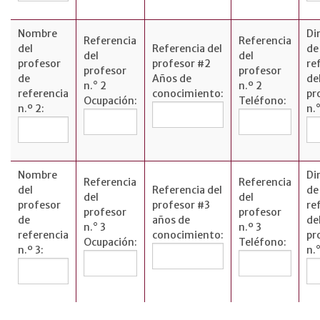
Nombre
Di
Referencia
Referencia
del
Referencia del
de
del
del
profesor
profesor #2
re
profesor
profesor
de
Años de
de
n.° 2
n.º 2
referencia
conocimiento:
pr
Ocupación:
Teléfono:
n.º 2:
n.°
Nombre
Di
Referencia
Referencia
del
Referencia del
de
del
del
profesor
profesor #3
re
profesor
profesor
de
años de
de
n.° 3
n.º 3
referencia
conocimiento:
pr
Ocupación:
Teléfono:
n.º 3:
n.°