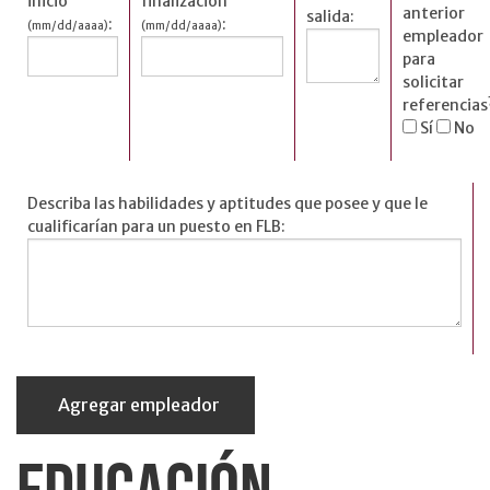
inicio
finalización
anterior
salida:
:
:
(mm/dd/aaaa)
(mm/dd/aaaa)
empleador
para
solicitar
referencias
Sí
No
Describa las habilidades y aptitudes que posee y que le
cualificarían para un puesto en FLB:
Agregar empleador