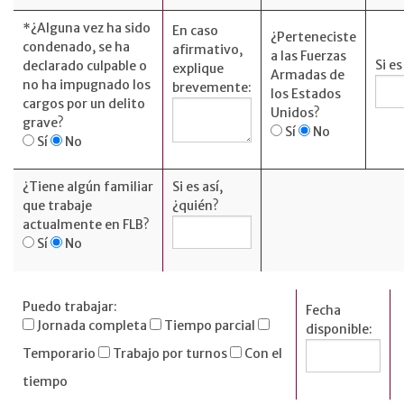
emergencias
*
¿Alguna vez ha sido
En caso
¿Perteneciste
English
condenado, se ha
afirmativo,
a las Fuerzas
Si e
declarado culpable o
explique
Armadas de
no ha impugnado los
brevemente:
los Estados
cargos por un delito
Unidos?
grave?
Sí
No
AFILIADOS
Sí
No
Seguros
¿Tiene algún familiar
Si es así,
FLNB
que trabaje
¿quién?
actualmente en FLB?
Inversiones
Sí
No
Ameriprise
Primera
Compañía de
Puedo trabajar:
Fecha
Títulos
Jornada completa
Tiempo parcial
disponible:
Liberty
Temporario
Trabajo por turnos
Con el
tiempo