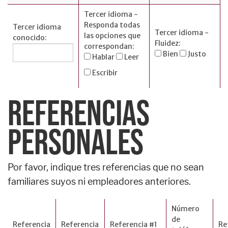
Tercer idioma -
Responda todas
Tercer idioma
Tercer idioma -
las opciones que
conocido:
Fluidez:
correspondan:
Bien
Justo
Hablar
Leer
Escribir
REFERENCIAS
PERSONALES
Por favor, indique tres referencias que no sean
familiares suyos ni empleadores anteriores.
Número
de
Referencia
Referencia
Referencia #1
Re