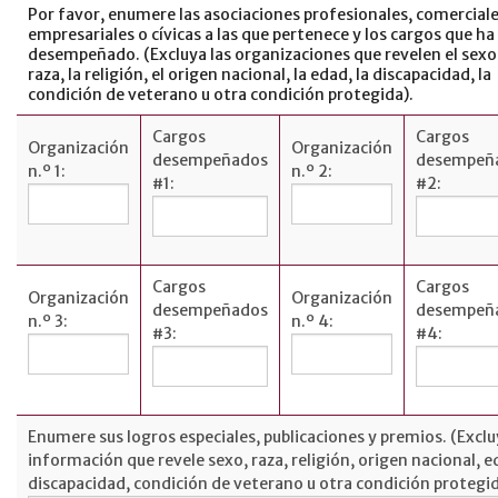
Por favor, enumere las asociaciones profesionales, comerciale
empresariales o cívicas a las que pertenece y los cargos que ha
desempeñado. (Excluya las organizaciones que revelen el sexo,
raza, la religión, el origen nacional, la edad, la discapacidad, la
condición de veterano u otra condición protegida).
Cargos
Cargos
Organización
Organización
desempeñados
desempeñ
n.º 1:
n.º 2:
#1:
#2:
Cargos
Cargos
Organización
Organización
desempeñados
desempeñ
n.º 3:
n.º 4:
#3:
#4:
Enumere sus logros especiales, publicaciones y premios. (Exclu
información que revele sexo, raza, religión, origen nacional, e
discapacidad, condición de veterano u otra condición protegid