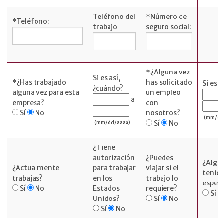
Teléfono del
*
Número de
*
Teléfono:
trabajo
seguro social:
SERVICIOS
Servicios
*
¿Alguna vez
Si es así,
bancarios
*
¿Has trabajado
has solicitado
Si es
¿cuándo?
alguna vez para esta
un empleo
Recursos
a
empresa?
con
Sí
No
nosotros?
Realiza tus
(mm/
Sí
No
(mm/dd/aaaa)
operaciones
bancarias en
línea de forma
¿Tiene
autorización
¿Puedes
segura.
¿Alg
¿Actualmente
para trabajar
viajar si el
teni
Noticias y
trabajas?
en los
trabajo lo
espe
eventos
Sí
No
Estados
requiere?
Sí
Unidos?
Sí
No
Preparación
Sí
No
para