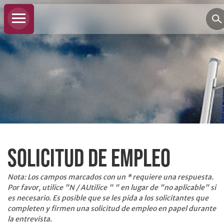
BANCA
PERSONAL
SOLICITUD DE EMPLEO
Cuenta
corriente
Nota: Los campos marcados con un
*
requiere una respuesta.
personal
Por favor, utilice "
N / A
Utilice " " en lugar de "no aplicable" si
Ahorros
es necesario. Es posible que se les pida a los solicitantes que
personales
completen y firmen una solicitud de empleo en papel durante
la entrevista.