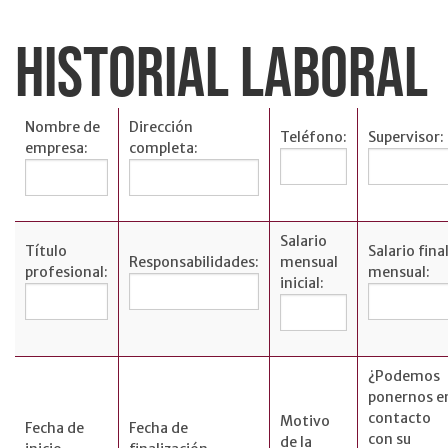
HISTORIAL LABORAL
ACERCA DE
Historia
Junta Directiva
Nombre de
Dirección
Teléfono:
Supervisor:
empresa:
completa:
Liderazgo
Carreras
profesionales
English
Salario
Título
Salario fina
Responsabilidades:
mensual
profesional:
mensual:
inicial:
NUESTRAS
¿Podemos
UBICACIONES
ponernos e
contacto
Motivo
ENGLISH
Fecha de
Fecha de
con su
de la