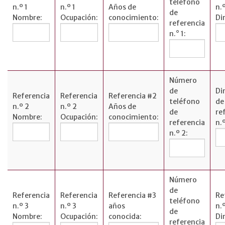
teléfono
n.º 1
n.º 1
Años de
n.º
de
Nombre:
Ocupación:
conocimiento:
Di
referencia
n.° 1:
Número
de
Di
Referencia
Referencia
Referencia #2
teléfono
de
n.º 2
n.º 2
Años de
de
re
Nombre:
Ocupación:
conocimiento:
referencia
n.º
n.º 2:
Número
de
Referencia
Referencia
Referencia #3
Re
teléfono
n.º 3
n.º 3
años
n.
de
Nombre:
Ocupación:
conocida:
Di
referencia