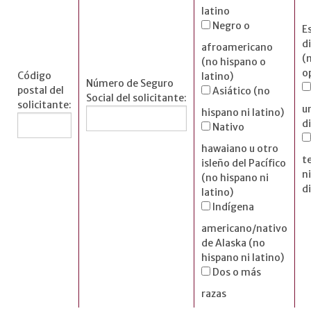
latino
Negro o
E
d
afroamericano
(
(no hispano o
o
Código
latino)
Número de Seguro
postal del
Asiático (no
Social del solicitante:
solicitante:
u
hispano ni latino)
d
Nativo
hawaiano u otro
t
isleño del Pacífico
n
(no hispano ni
d
latino)
Indígena
americano/nativo
de Alaska (no
hispano ni latino)
Dos o más
razas