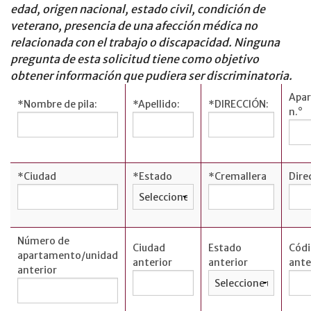
edad, origen nacional, estado civil, condición de
Tarjetas de
veterano, presencia de una afección médica no
crédito
relacionada con el trabajo o discapacidad. Ninguna
empresariales
pregunta de esta solicitud tiene como objetivo
English
obtener información que pudiera ser discriminatoria.
Apa
*
Nombre de pila:
*
Apellido:
*
DIRECCIÓN:
n.°
HIPOTECA
Proceso de
*
Ciudad
*
Estado
*
Cremallera
Dire
préstamo
hipotecario
Solicitar una
Número de
hipoteca
Ciudad
Estado
Códi
apartamento/unidad
anterior
anterior
ante
Préstamos
anterior
hipotecarios
English