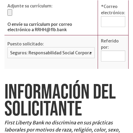
préstamos
Adjunte su currículum:
*
Correo
Tarjetas de
electrónico:
crédito
personales
O envíe su currículum por correo
electrónico a
RRHH@flb.bank
English
Referido
Puesto solicitado:
por:
BANCA
EMPRESARIAL
INFORMACIÓN DEL
Préstamos
comerciales
SOLICITANTE
Cuentas
comerciales
Gestión de
First Liberty Bank no discrimina en sus prácticas
tesorería
laborales por motivos de raza, religión, color, sexo,